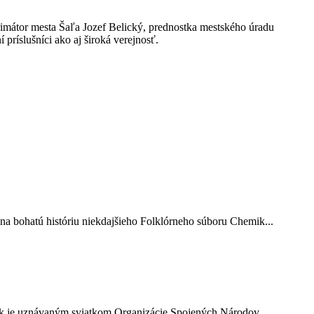
primátor mesta Šaľa Jozef Belický, prednostka mestského úradu
príslušníci ako aj široká verejnosť.
a bohatú históriu niekdajšieho Folklórneho súboru Chemik...
k je uznávaným sviatkom Organizácie Spojených Národov...