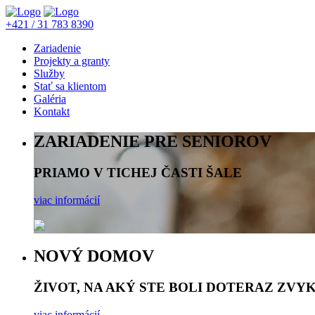
+421 / 31 783 8390
Zariadenie
Projekty a granty
Služby
Stať sa klientom
Galéria
Kontakt
ZARIADENIE PRE SENIOROV
PRIAMO V TICHEJ ČASTI ŠALE
viac informácií
NOVÝ DOMOV
ŽIVOT, NA AKÝ STE BOLI DOTERAZ ZVY
viac informácií