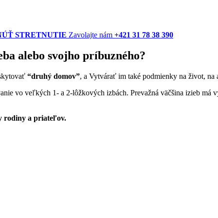
ÚŤ STRETNUTIE
Zavolajte nám
+421 31 78 38 390
seba alebo svojho príbuzného?
skytovať
“druhý domov”
, a Vytvárať im také podmienky na život, na 
e vo veľkých 1- a 2-lôžkových izbách. Prevažná väčšina izieb má výst
 rodiny a priateľov.