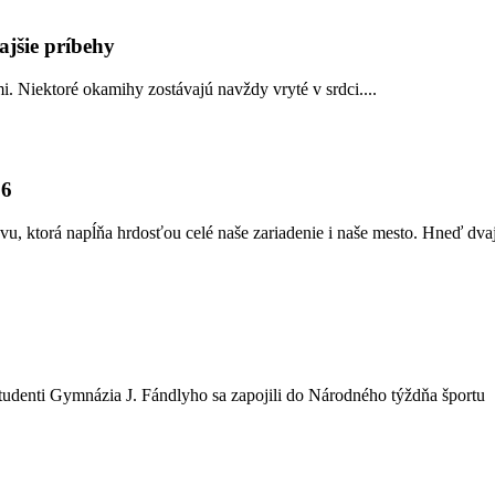
ajšie príbehy
i. Niektoré okamihy zostávajú navždy vryté v srdci....
26
vu, ktorá napĺňa hrdosťou celé naše zariadenie i naše mesto. Hneď d
denti Gymnázia J. Fándlyho sa zapojili do Národného týždňa športu