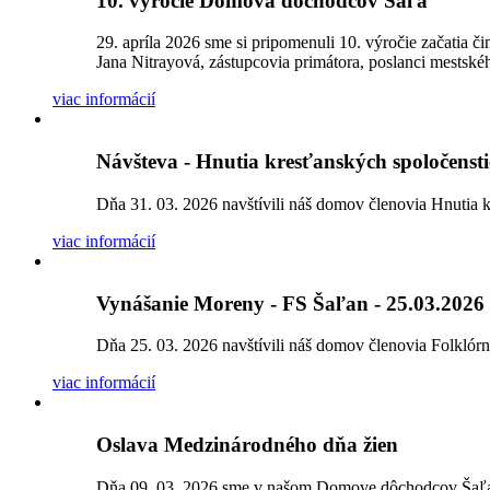
10. výročie Domova dôchodcov Šaľa
29. apríla 2026 sme si pripomenuli 10. výročie začatia 
Jana Nitrayová, zástupcovia primátora, poslanci mestskéh
viac informácií
Návšteva - Hnutia kresťanských spoločensti
Dňa 31. 03. 2026 navštívili náš domov členovia Hnutia k
viac informácií
Vynášanie Moreny - FS Šaľan - 25.03.2026
Dňa 25. 03. 2026 navštívili náš domov členovia Folklór
viac informácií
Oslava Medzinárodného dňa žien
Dňa 09. 03. 2026 sme v našom Domove dôchodcov Šaľa o