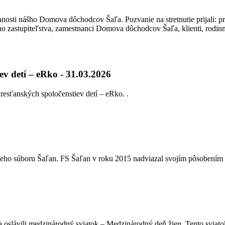
činnosti nášho Domova dôchodcov Šaľa. Pozvanie na stretnutie prijali: 
o zastupiteľstva, zamestnanci Domova dôchodcov Šaľa, klienti, rodinní 
ev detí – eRko - 31.03.2026
resťanských spoločenstiev detí – eRko. .
neho súboru Šaľan. FS Šaľan v roku 2015 nadviazal svojím pôsobením n
slávili medzinárodný sviatok – Medzinárodný deň žien. Tento sviato