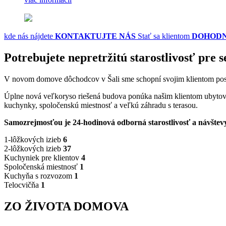
kde nás nájdete
KONTAKTUJTE NÁS
Stať sa klientom
DOHODN
Potrebujete nepretržitú starostlivosť pre 
V novom domove dôchodcov v Šali sme schopní svojim klientom po
Úplne nová veľkoryso riešená budova ponúka našim klientom ubytovani
kuchynky, spoločenskú miestnosť a veľkú záhradu s terasou.
Samozrejmosťou je 24-hodinová odborná starostlivosť a návštevy
1-lôžkových izieb
6
2-lôžkových izieb
37
Kuchyniek pre klientov
4
Spoločenská miestnosť
1
Kuchyňa s rozvozom
1
Telocvičňa
1
ZO ŽIVOTA DOMOVA